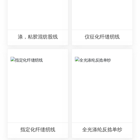
涤，粘胶混纺股线
仪征化纤缝纫线
指定化纤缝纫线
全光涤纶反捻单纱