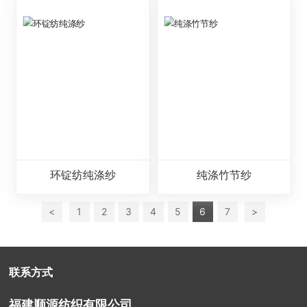
环锭纺纯涤纱
纯涤竹节纱
<
1
2
3
4
5
6
7
>
联系方式
福建顺源纺织有限公司